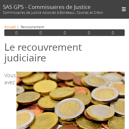
SAS GPS - Commissaires de Justice
Commissaires de Justice Associés à Bordeaux, Coutras et Créon
Accueil
Recouvrement
Le recouvrement
judiciaire
Vous
avez